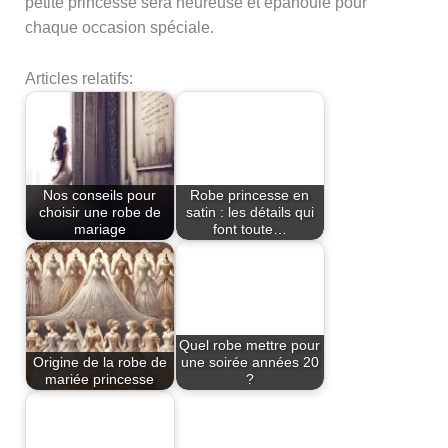
petite princesse sera heureuse et épanouie pour
chaque occasion spéciale.
Articles relatifs:
Nos conseils pour
Robe princesse en
choisir une robe de
satin : les détails qui
mariage
font toute…
Quel robe mettre pour
Origine de la robe de
une soirée années 20
mariée princesse
?