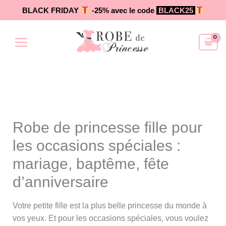
Aller
BLACK FRIDAY
-25% avec le code
BLACK25
au
contenu
Robe de princesse fille pour
les occasions spéciales :
mariage, baptême, fête
d’anniversaire
Votre petite fille est la plus belle princesse du monde à
vos yeux. Et pour les occasions spéciales, vous voulez